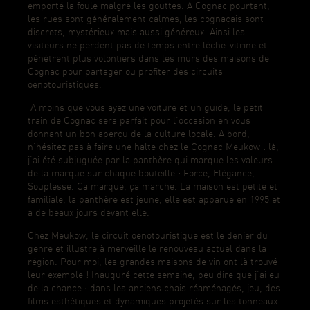
emporté la foule malgré les gouttes. A Cognac pourtant,
les rues sont généralement calmes, les cognaçais sont
discrets, mystérieux mais aussi généreux. Ainsi les
visiteurs ne perdent pas de temps entre lèche-vitrine et
pénètrent plus volontiers dans les murs des maisons de
Cognac pour partager ou profiter des circuits
oenotouristiques.
A moins que vous ayez une voiture et un guide, le petit
train de Cognac sera parfait pour l’occasion en vous
donnant un bon aperçu de la culture locale. A bord,
n’hésitez pas à faire une halte chez le Cognac Meukow : là,
j’ai été subjuguée par la panthère qui marque les valeurs
de la marque sur chaque bouteille : Force, Elégance,
Souplesse. Ca marque, ça marche. La maison est petite et
familiale, la panthère est jeune, elle est apparue en 1995 et
a de beaux jours devant elle.
Chez Meukow, le circuit oenotouristique est le denier du
genre et illustre à merveille le renouveau actuel dans la
région. Pour moi, les grandes maisons de vin ont là trouvé
leur exemple ! Inauguré cette semaine, peu dire que j’ai eu
de la chance : dans les anciens chais réaménagés, jeu, des
films esthétiques et dynamiques projetés sur les tonneaux