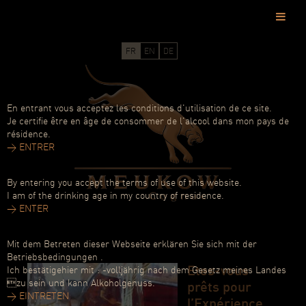
Passer
au
FR
|
EN
|
DE
contenu
principal
En entrant vous acceptez les conditions d'utilisation de ce site.
Je certifie être en âge de consommer de l'alcool dans mon pays de
résidence.
> ENTRER
By entering you accept the terms of use of this website.
I am of the drinking age in my country of residence.
> ENTER
Mit dem Betreten dieser Webseite erklären Sie sich mit der
Betriebsbedingungen .
Etes-vous
Ich bestätigehier mit : -volljährig nach dem Gesetz meines Landes
zu sein und kann Alkoholgenuss.
prêts pour
> EINTRETEN
l’Expérience