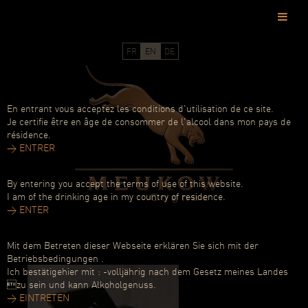
Skip
to
FR
|
EN
|
DE
main
content
En entrant vous acceptez les conditions d'utilisation de ce site.
Je certifie être en âge de consommer de l'alcool dans mon pays de
résidence.
> ENTRER
By entering you accept the terms of use of this website.
I am of the drinking age in my country of residence.
> ENTER
Mit dem Betreten dieser Webseite erklären Sie sich mit der
Betriebsbedingungen .
Ich bestätigehier mit : -volljährig nach dem Gesetz meines Landes
zu sein und kann Alkoholgenuss.
> EINTRETEN