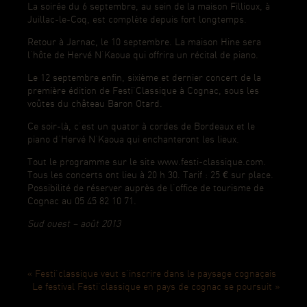
La soirée du 6 septembre, au sein de la maison Fillioux, à
Juillac-le-Coq, est complète depuis fort longtemps.
Retour à Jarnac, le 10 septembre. La maison Hine sera
l’hôte de Hervé N’Kaoua qui offrira un récital de piano.
Le 12 septembre enfin, sixième et dernier concert de la
première édition de Festi’Classique à Cognac, sous les
voûtes du château Baron Otard.
Ce soir-là, c’est un quator à cordes de Bordeaux et le
piano d’Hervé N’Kaoua qui enchanteront les lieux.
Tout le programme sur le site www.festi-classique.com.
Tous les concerts ont lieu à 20 h 30. Tarif : 25 € sur place.
Possibilité de réserver auprès de l’office de tourisme de
Cognac au 05 45 82 10 71.
Sud ouest – août 2013
Previous
« Festi’classique veut s’inscrire dans le paysage cognaçais
Post:
Next
Le festival Festi’classique en pays de cognac se poursuit »
Post: