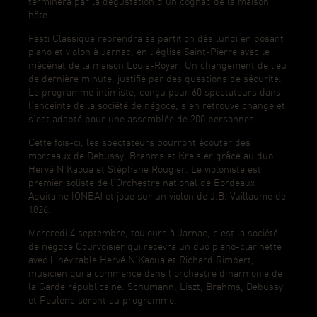
terminera par la dégustation d’un cognac de la maison
hôte.
Festi’Classique reprendra sa partition dès lundi en posant
piano et violon à Jarnac, en l’église Saint-Pierre avec le
mécénat de la maison Louis-Royer. Un changement de lieu
de dernière minute, justifié par des questions de sécurité.
Le programme intimiste, conçu pour 60 spectateurs dans
l’enceinte de la société de négoce, s’en retrouve changé et
s’est adapté pour une assemblée de 200 personnes.
Cette fois-ci, les spectateurs pourront écouter des
morceaux de Debussy, Brahms et Kreisler grâce au duo
Hervé N’Kaoua et Stéphane Rougier. Le violoniste est
premier soliste de l’Orchestre national de Bordeaux
Aquitaine (ONBA) et joue sur un violon de J.B. Vuillaume de
1826.
Mercredi 4 septembre, toujours à Jarnac, c’est la société
de négoce Courvoisier qui recevra un duo piano-clarinette
avec l’inévitable Hervé N’Kaoua et Richard Rimbert,
musicien qui a commencé dans l’orchestre d’harmonie de
la Garde républicaine. Schumann, Liszt, Brahms, Debussy
et Poulenc seront au programme.